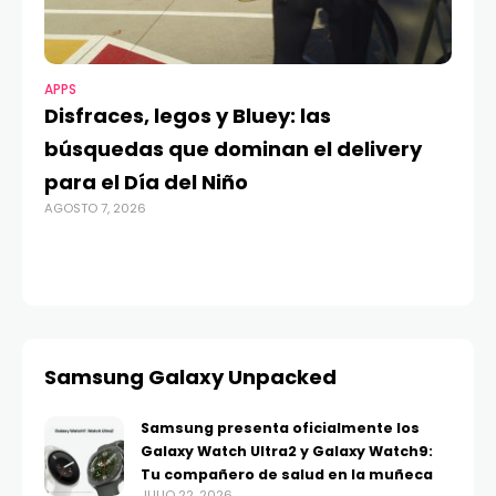
APPS
MO
Disfraces, legos y Bluey: las
G
búsquedas que dominan el delivery
c
para el Día del Niño
c
AGOSTO 7, 2026
in
AGO
Samsung Galaxy Unpacked
Samsung presenta oficialmente los
Galaxy Watch Ultra2 y Galaxy Watch9:
Tu compañero de salud en la muñeca
JULIO 22, 2026