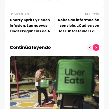
PREVIOUS POST
NEXT POST
Cherry Spritz y Peach
Robos de información
Infusion: Las nuevas
sensible: ¿Cuáles son
Finas Fragancias de AXE
los 6 infostealers que
que te harán sentir el
más afectaron
más dulce
Latinoamérica en 2025?
Continúa leyendo