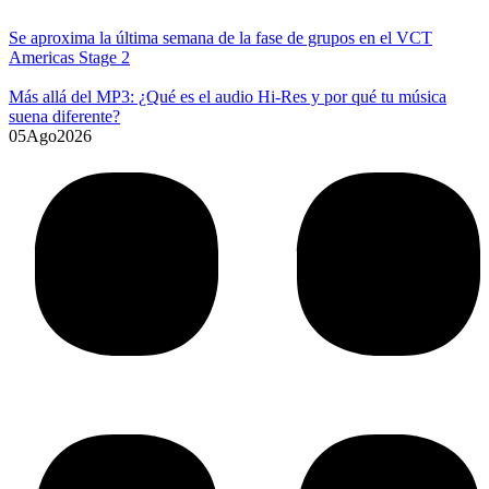
Se aproxima la última semana de la fase de grupos en el VCT
Americas Stage 2
Más allá del MP3: ¿Qué es el audio Hi-Res y por qué tu música
suena diferente?
05
Ago
2026