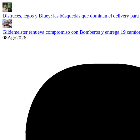
Disfraces, legos y Bluey: las búsquedas que dominan el delivery para
Gildemeister renueva compromiso con Bomberos y entrega 19 camione
08
Ago
2026