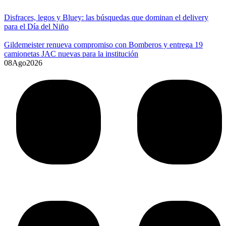
Disfraces, legos y Bluey: las búsquedas que dominan el delivery
para el Día del Niño
Gildemeister renueva compromiso con Bomberos y entrega 19
camionetas JAC nuevas para la institución
08
Ago
2026