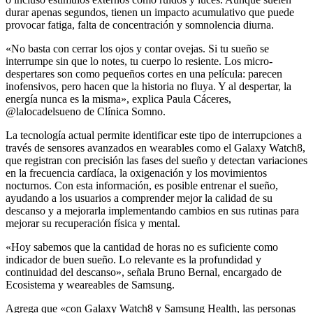
durar apenas segundos, tienen un impacto acumulativo que puede
provocar fatiga, falta de concentración y somnolencia diurna.
«No basta con cerrar los ojos y contar ovejas. Si tu sueño se
interrumpe sin que lo notes, tu cuerpo lo resiente. Los micro-
despertares son como pequeños cortes en una película: parecen
inofensivos, pero hacen que la historia no fluya. Y al despertar, la
energía nunca es la misma», explica Paula Cáceres,
@lalocadelsueno de Clínica Somno.
La tecnología actual permite identificar este tipo de interrupciones a
través de sensores avanzados en wearables como el Galaxy Watch8,
que registran con precisión las fases del sueño y detectan variaciones
en la frecuencia cardíaca, la oxigenación y los movimientos
nocturnos. Con esta información, es posible entrenar el sueño,
ayudando a los usuarios a comprender mejor la calidad de su
descanso y a mejorarla implementando cambios en sus rutinas para
mejorar su recuperación física y mental.
«Hoy sabemos que la cantidad de horas no es suficiente como
indicador de buen sueño. Lo relevante es la profundidad y
continuidad del descanso», señala Bruno Bernal, encargado de
Ecosistema y weareables de Samsung.
Agrega que «con Galaxy Watch8 y Samsung Health, las personas