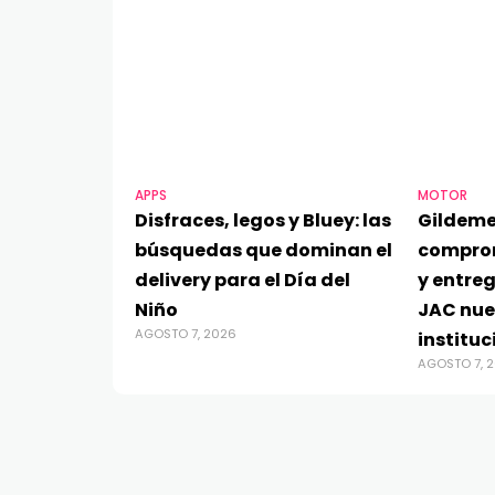
APPS
MOTOR
Disfraces, legos y Bluey: las
Gildeme
búsquedas que dominan el
compro
delivery para el Día del
y entre
Niño
JAC nue
AGOSTO 7, 2026
instituc
AGOSTO 7, 