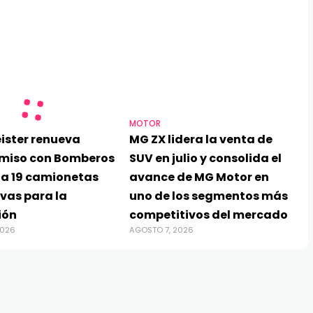
MOTOR
ister renueva
MG ZX lidera la venta de
miso con Bomberos
SUV en julio y consolida el
ga 19 camionetas
avance de MG Motor en
vas para la
uno de los segmentos más
ión
competitivos del mercado
2026
AGOSTO 7, 2026