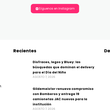
Síguenos en Instagram
Recientes
De
Disfraces, legos y Bluey: las
búsquedas que dominan el delivery
para el Día del Niño
AGOSTO 7, 2026
e.
Gildemeister renueva compromiso
con Bomberos y entrega 19
camionetas JAC nuevas para la
institución
AGOSTO 7, 2026