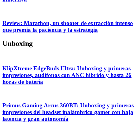
Review: Marathon, un shooter de extracción intenso
que premia la paciencia y la estrategia
Unboxing
KlipXtreme EdgeBuds Ultra: Unboxing y primeras
impresiones, audífonos con ANC híbrido y hasta 26
horas de batería
Primus Gaming Arcus 360BT: Unboxing y primeras
impresiones del headset inalámbrico gamer con baja
latencia y gran autonomía