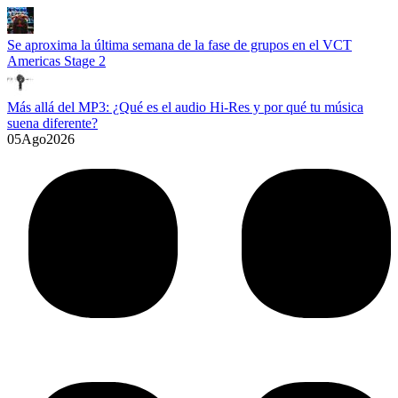
Se aproxima la última semana de la fase de grupos en el VCT
Americas Stage 2
Más allá del MP3: ¿Qué es el audio Hi-Res y por qué tu música
suena diferente?
05
Ago
2026