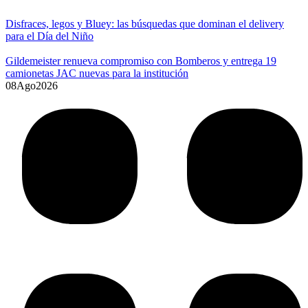
Disfraces, legos y Bluey: las búsquedas que dominan el delivery
para el Día del Niño
Gildemeister renueva compromiso con Bomberos y entrega 19
camionetas JAC nuevas para la institución
08
Ago
2026