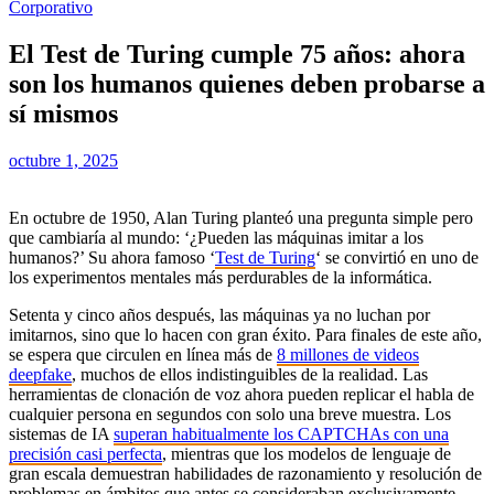
Corporativo
El Test de Turing cumple 75 años: ahora
son los humanos quienes deben probarse a
sí mismos
octubre 1, 2025
En octubre de 1950, Alan Turing planteó una pregunta simple pero
que cambiaría al mundo: ‘¿Pueden las máquinas imitar a los
humanos?’ Su ahora famoso ‘
Test de Turing
‘ se convirtió en uno de
los experimentos mentales más perdurables de la informática.
Setenta y cinco años después, las máquinas ya no luchan por
imitarnos, sino que lo hacen con gran éxito. Para finales de este año,
se espera que circulen en línea más de
8 millones de videos
deepfake
, muchos de ellos indistinguibles de la realidad. Las
herramientas de clonación de voz ahora pueden replicar el habla de
cualquier persona en segundos con solo una breve muestra. Los
sistemas de IA
superan habitualmente los CAPTCHAs con una
precisión casi perfecta
, mientras que los modelos de lenguaje de
gran escala demuestran habilidades de razonamiento y resolución de
problemas en ámbitos que antes se consideraban exclusivamente