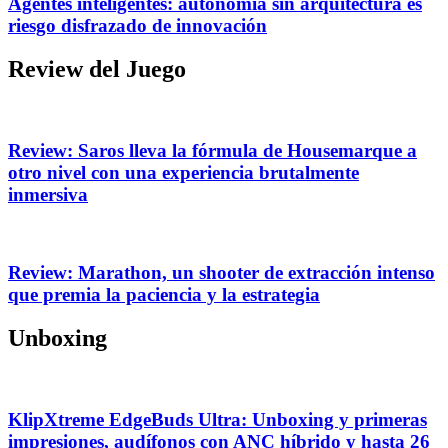
Agentes inteligentes: autonomía sin arquitectura es
riesgo disfrazado de innovación
Review del Juego
Review: Saros lleva la fórmula de Housemarque a
otro nivel con una experiencia brutalmente
inmersiva
Review: Marathon, un shooter de extracción intenso
que premia la paciencia y la estrategia
Unboxing
KlipXtreme EdgeBuds Ultra: Unboxing y primeras
impresiones, audífonos con ANC híbrido y hasta 26