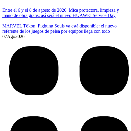
Entre el 6 y el 8 de agosto de 2026: Mica protectora, limpieza y
mano de obra gratis: así será el nuevo HUAWEI Service Day
MARVEL Tōkon: Fighting Souls ya está disponible: el nuevo
referente de los juegos de pelea por equipos llega con todo
07
Ago
2026