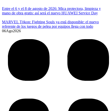
Entre el 6 y el 8 de agosto de 2026: Mica protectora, limpieza y
mano de obra gratis: así será el nuevo HUAWEI Service Day
MARVEL Tōkon: Fighting Souls ya está disponible: el nuevo
referente de los juegos de pelea por equipos llega con todo
06
Ago
2026