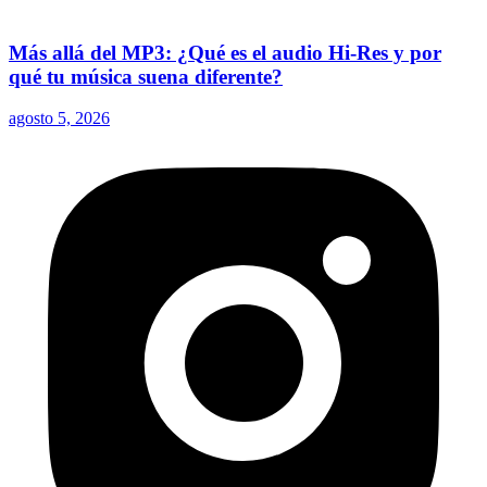
Más allá del MP3: ¿Qué es el audio Hi-Res y por
qué tu música suena diferente?
agosto 5, 2026