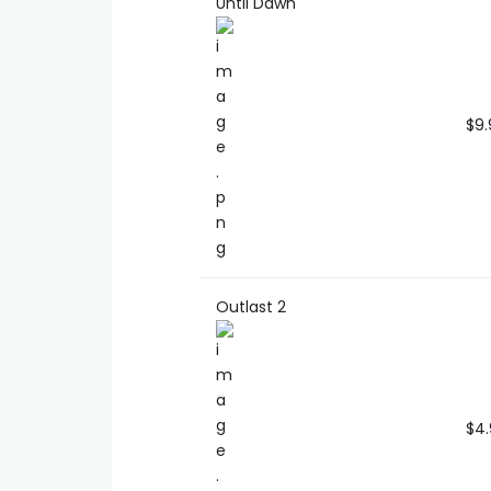
Until Dawn
$9.
Outlast 2
$4