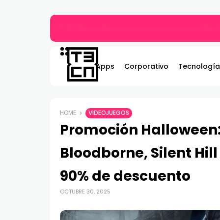
Gildemeister renueva compromiso con Bombe
Apps
Corporativo
Tecnología
HOME
VIDEOJUEGOS
Promoción Halloween: 
Bloodborne, Silent Hil
90% de descuento
OCTUBRE 30, 2025