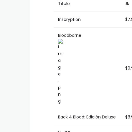
Título
💲
Inscryption
$7.
Bloodborne
$9.
Back 4 Blood: Edición Deluxe
$8.