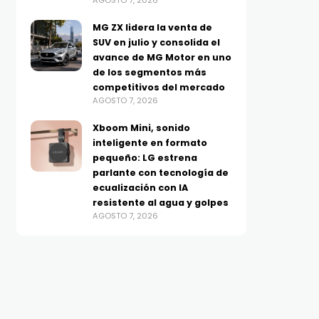
AGOSTO 7, 2026
MG ZX lidera la venta de
SUV en julio y consolida el
avance de MG Motor en uno
de los segmentos más
competitivos del mercado
AGOSTO 7, 2026
Xboom Mini, sonido
inteligente en formato
pequeño: LG estrena
parlante con tecnología de
ecualización con IA
resistente al agua y golpes
AGOSTO 7, 2026