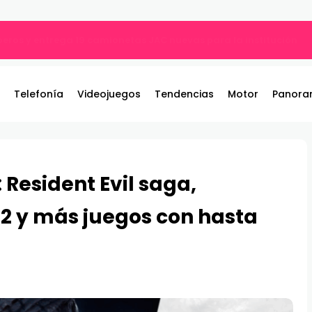
ros y entrega 19 camionetas JAC nuevas para la institución
Telefonía
Videojuegos
Tendencias
Motor
Panora
Resident Evil saga,
l 2 y más juegos con hasta