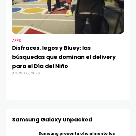
APPS
MO
Disfraces, legos y Bluey: las
G
búsquedas que dominan el delivery
c
para el Día del Niño
c
AGOSTO 7, 2026
in
AGO
Samsung Galaxy Unpacked
Samsung presenta oficialmente los