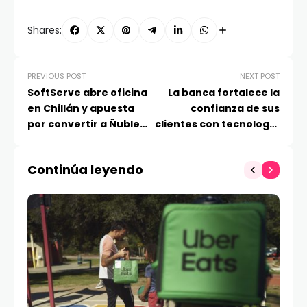
Shares:
PREVIOUS POST
NEXT POST
SoftServe abre oficina
La banca fortalece la
en Chillán y apuesta
confianza de sus
por convertir a Ñuble
clientes con tecnología
en el nuevo polo
de seguridad
tecnológico del sur de
electrónica y análisis
Continúa leyendo
Chile
inteligente