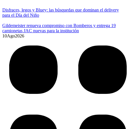
Disfraces, legos y Bluey: las búsquedas que dominan el delivery
para el Día del Niño
Gildemeister renueva compromiso con Bomberos y entrega 19
camionetas JAC nuevas para la institución
10
Ago
2026