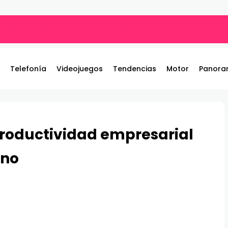
ros y entrega 19 camionetas JAC nuevas para la institución
Telefonía
Videojuegos
Tendencias
Motor
Panora
productividad empresarial
rno