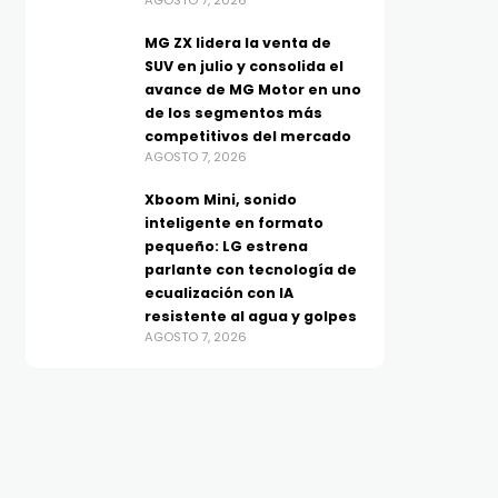
AGOSTO 7, 2026
MG ZX lidera la venta de
SUV en julio y consolida el
avance de MG Motor en uno
de los segmentos más
competitivos del mercado
AGOSTO 7, 2026
Xboom Mini, sonido
inteligente en formato
pequeño: LG estrena
TECNOLOGÍA
TECNOLOGÍA
parlante con tecnología de
Xboom Mini, sonido
Huawei se suma a los D
ecualización con IA
inteligente en formato
Dobles de Mercado Libr
resistente al agua y golpes
pequeño: LG estrena
con buenísimos
AGOSTO 7, 2026
parlante con tecnología de
descuentos en tecnolo
AGOSTO 7, 2026
ecualización con IA
resistente al agua y golpes
AGOSTO 7, 2026