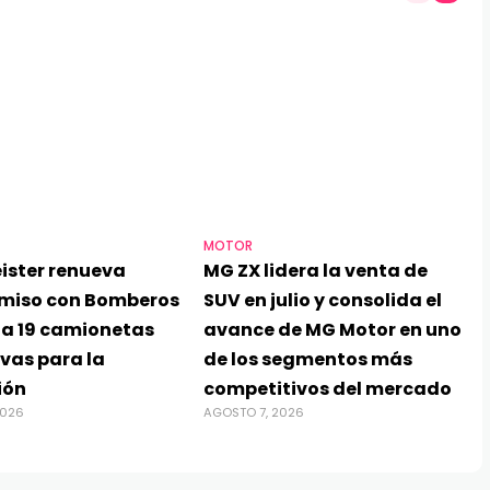
MOTOR
ister renueva
MG ZX lidera la venta de
miso con Bomberos
SUV en julio y consolida el
ga 19 camionetas
avance de MG Motor en uno
vas para la
de los segmentos más
ión
competitivos del mercado
2026
AGOSTO 7, 2026