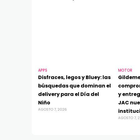
APPS
MOTOR
Disfraces, legos y Bluey: las
Gildeme
búsquedas que dominan el
compro
delivery para el Día del
y entre
Niño
JAC nue
AGOSTO 7, 2026
instituc
AGOSTO 7, 