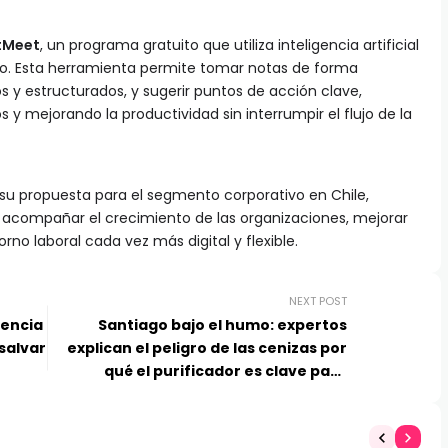
rtMeet
, un programa gratuito que utiliza inteligencia artificial
ajo. Esta herramienta permite tomar notas de forma
 y estructurados, y sugerir puntos de acción clave,
 y mejorando la productividad sin interrumpir el flujo de la
u propuesta para el segmento corporativo en Chile,
 acompañar el crecimiento de las organizaciones, mejorar
rno laboral cada vez más digital y flexible.
NEXT POST
dencia
Santiago bajo el humo: expertos
salvar
explican el peligro de las cenizas por
qué el purificador es clave para
blindar tu hogar contra la
contaminación