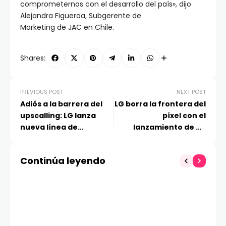
comprometernos con el desarrollo del país», dijo
Alejandra Figueroa, Subgerente de
Marketing de JAC en Chile.
Shares:
PREVIOUS POST
NEXT POST
Adiós a la barrera del
LG borra la frontera del
upscalling: LG lanza
píxel con el
nueva línea de
lanzamiento de TV
monitores capaces de
Gallery: un «Modo
reconstruir audio y
Galería» calibrado por
Continúa leyendo
video en tiempo real
expertos para imitar
obras maestras