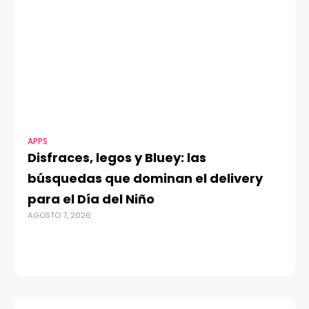
APPS
MO
Disfraces, legos y Bluey: las
G
búsquedas que dominan el delivery
c
para el Día del Niño
c
AGOSTO 7, 2026
in
AGO