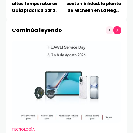
altas temperaturas:
sostenibilidad: la planta
Guía práctica para
de Michelin en La Negra
mantener la frescura
amplía su capacidad
en casa este verano
Continúa leyendo
TECNOLOGÍA
VI