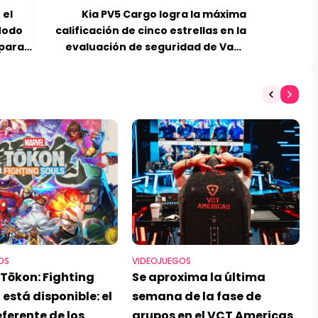
 el
Kia PV5 Cargo logra la máxima
Modo
calificación de cinco estrellas en la
 para
evaluación de seguridad de Vans
Comerciales Euro NCAP 2025
OS
VIDEOJUEGOS
Tōkon: Fighting
Se aproxima la última
 está disponible: el
semana de la fase de
ferente de los
grupos en el VCT Americas