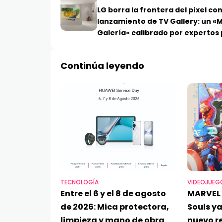
LG borra la frontera del píxel con
lanzamiento de TV Gallery: un «
Galería» calibrado por expertos
imitar obras maestras
Continúa leyendo
TECNOLOGÍA
VIDEOJUEG
Entre el 6 y el 8 de agosto
MARVEL 
de 2026: Mica protectora,
Souls ya
limpieza y mano de obra
nuevo re