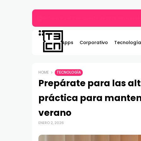
MARVEL Tōkon: Fighting Souls ya está disponi
Apps
Corporativo
Tecnología
HOME
TECNOLOGÍA
Prepárate para las al
práctica para mantene
verano
ENERO 2, 2026