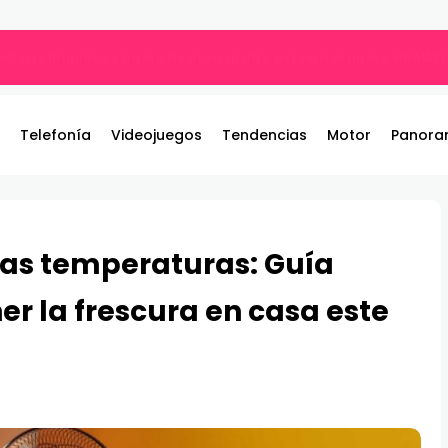
ble: el nuevo referente de los juegos de pelea por equipos llega 
Telefonía
Videojuegos
Tendencias
Motor
Panora
tas temperaturas: Guía
r la frescura en casa este