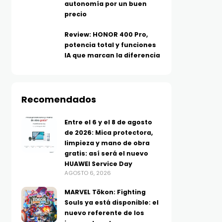
autonomía por un buen
precio
Review: HONOR 400 Pro,
potencia total y funciones
IA que marcan la diferencia
Recomendados
Entre el 6 y el 8 de agosto
de 2026: Mica protectora,
limpieza y mano de obra
gratis: así será el nuevo
HUAWEI Service Day
AGOSTO 6, 2026
TECNOLOGÍA
TELEFONÍA
MARVEL Tōkon: Fighting
Más allá del MP3: ¿Qué es el
Los moto g evolucionan
Souls ya está disponible: el
audio Hi-Res y por qué tu
más batería, IA y func
nuevo referente de los
música suena diferente?
inteligentes para el dí