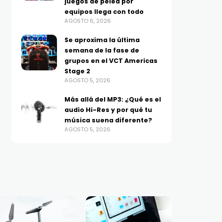
juegos de pelea por
AGOSTO 5, 2026
día
equipos llega con todo
AGOSTO 6, 2026
AGOSTO 5, 2026
Se aproxima la última
semana de la fase de
grupos en el VCT Americas
Stage 2
AGOSTO 5, 2026
Más allá del MP3: ¿Qué es el
audio Hi-Res y por qué tu
música suena diferente?
AGOSTO 5, 2026