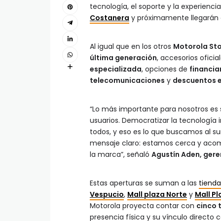
tecnología, el soporte y la experienc
Costanera
y próximamente llegarán
Al igual que en los otros
Motorola St
última generación
, accesorios ofici
especializada
, opciones de
financi
telecomunicaciones
y
descuentos e
“Lo más importante para nosotros es 
usuarios. Democratizar la tecnología i
todos, y eso es lo que buscamos al 
mensaje claro: estamos cerca y acom
la marca”, señaló
Agustín Aden, gere
Estas aperturas se suman a las
tienda
Vespucio
,
Mall plaza Norte
y
Mall P
Motorola proyecta contar con
cinco 
presencia física y su vínculo directo 