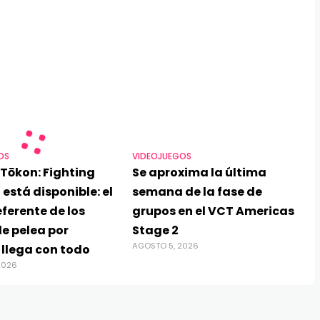
OS
VIDEOJUEGOS
Tōkon: Fighting
Se aproxima la última
 está disponible: el
semana de la fase de
ferente de los
grupos en el VCT Americas
e pelea por
Stage 2
AGOSTO 5, 2026
 llega con todo
2026