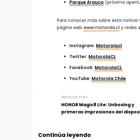
Parque Arauco
(próxima apertu
Para conocer más sobre esta noticia y
página web
www.motorola.cl
y redes s
Instagram
:
Motorolacl
Twitter
:
MotorolaCL
Facebook
:
MotorolaCL
YouTube
:
Motorola Chile
PREVIOUS POST
HONOR Magic8 Lite: Unboxing y
primeras impresiones del dispos
Continúa leyendo