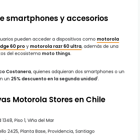
de smartphones y accesorios
usuarios pueden acceder a dispositivos como
motorola
dge 60 pro
y
motorola razr 60 ultra
, además de una
tos del ecosistema
moto things
.
co Costanera
, quienes adquieran dos smartphones o un
1
án un
25% descuento en la segunda unidad
.
as Motorola Stores en Chile
d 1348, Piso 1, Viña del Mar
ello 2425, Planta Base, Providencia, Santiago