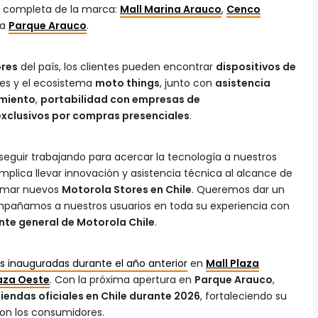
ia completa de la marca:
Mall Marina Arauco
,
Cenco
 a
Parque Arauco
.
ores
del país, los clientes pueden encontrar
dispositivos de
ales y el ecosistema
moto things
, junto con
asistencia
amiento
,
portabilidad con empresas de
xclusivos por compras presenciales
.
seguir trabajando para acercar la tecnología a nuestros
mplica llevar innovación y asistencia técnica al alcance de
sumar nuevos
Motorola Stores en Chile
. Queremos dar un
pañamos a nuestros usuarios en toda su experiencia con
nte general de Motorola Chile
.
s inauguradas durante el año anterior
en
Mall Plaza
laza Oeste
. Con la próxima apertura en
Parque Arauco
,
tiendas oficiales en Chile durante 2026
, fortaleciendo su
con los consumidores.