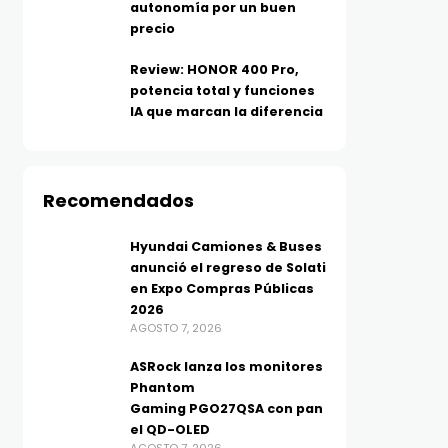
autonomía por un buen
precio
Review: HONOR 400 Pro,
potencia total y funciones
IA que marcan la diferencia
Recomendados
Hyundai Camiones & Buses
anunció el regreso de Solati
en Expo Compras Públicas
2026
AGOSTO 7, 2026
ASRock lanza los monitores
Phantom
Gaming PGO27QSA con pan
el QD-OLED