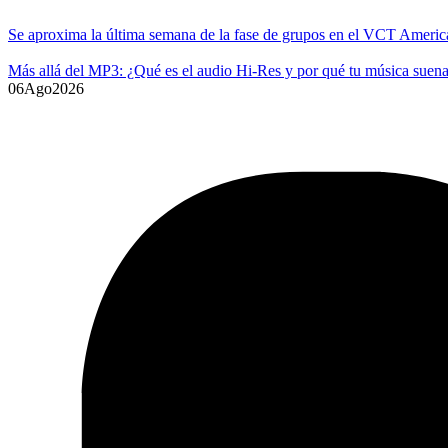
Se aproxima la última semana de la fase de grupos en el VCT Americ
Más allá del MP3: ¿Qué es el audio Hi-Res y por qué tu música suena
06
Ago
2026