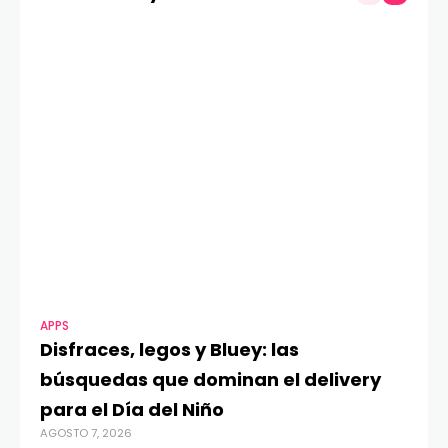
APPS
MO
Disfraces, legos y Bluey: las
G
búsquedas que dominan el delivery
c
para el Día del Niño
c
AGOSTO 7, 2026
in