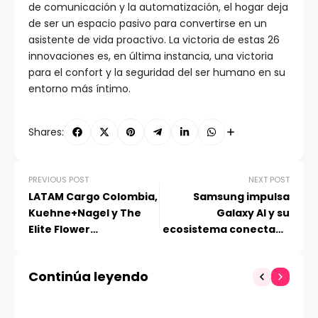
de comunicación y la automatización, el hogar deja
de ser un espacio pasivo para convertirse en un
asistente de vida proactivo. La victoria de estas 26
innovaciones es, en última instancia, una victoria
para el confort y la seguridad del ser humano en su
entorno más íntimo.
Shares:
PREVIOUS POST
NEXT POST
LATAM Cargo Colombia,
Samsung impulsa
Kuehne+Nagel y The
Galaxy AI y su
Elite Flower
ecosistema conectado
profundizan su
en MWC 2026
colaboración en
Continúa leyendo
sostenibilidad con una
de sus mayores
operaciones conjuntas