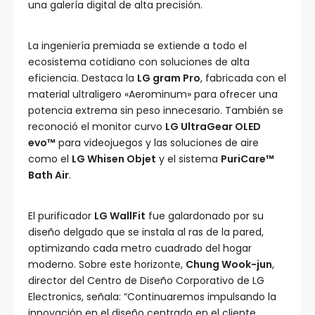
una galería digital de alta precisión.
La ingeniería premiada se extiende a todo el
ecosistema cotidiano con soluciones de alta
eficiencia. Destaca la
LG gram Pro
, fabricada con el
material ultraligero «Aerominum» para ofrecer una
potencia extrema sin peso innecesario. También se
reconoció el monitor curvo
LG UltraGear OLED
evo™
para videojuegos y las soluciones de aire
como el
LG Whisen Objet
y el sistema
PuriCare™
Bath Air
.
El purificador
LG WallFit
fue galardonado por su
diseño delgado que se instala al ras de la pared,
optimizando cada metro cuadrado del hogar
moderno. Sobre este horizonte,
Chung Wook-jun
,
director del Centro de Diseño Corporativo de LG
Electronics, señala: “Continuaremos impulsando la
innovación en el diseño centrado en el cliente