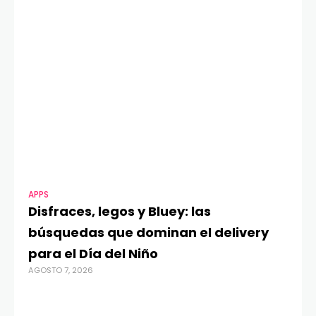
de reducción por uso
de SAF
APPS
MO
Disfraces, legos y Bluey: las
G
búsquedas que dominan el delivery
c
para el Día del Niño
c
AGOSTO 7, 2026
in
AGO