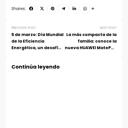
Shares:
PREVIOUS POST
NEXT POST
5 de marzo: Día Mundial
La más compacta de la
de la Eficiencia
familia: conoce la
Energética, un desafío
nueva HUAWEI MatePad
urgente para Chile y el
Mini de tan solo 8.8
mundo
pulgadas
Continúa leyendo