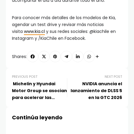
acompañar el día a día durante todo el año.
Para conocer más detalles de los modelos de Kia,
agendar un test drive y revisar más noticias
visita
www.kia.cl
y sus redes sociales: @kiachile en
Instagram y /KiaChile en Facebook.
Shares:
PREVIOUS POST
NEXT POST
Michelin y Hyundai
NVIDIA anuncia el
Motor Group se asocian
lanzamiento de DLSS 5
para acelerar las
en la GTC 2026
tecnologías de
neumáticos de próxima
Continúa leyendo
generación para la
movilidad del futuro