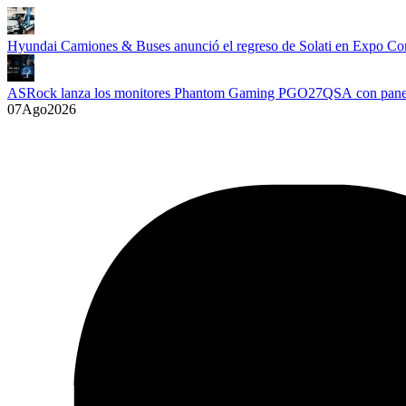
Hyundai Camiones & Buses anunció el regreso de Solati en Expo Co
ASRock lanza los monitores Phantom Gaming PGO27QSA con p
07
Ago
2026