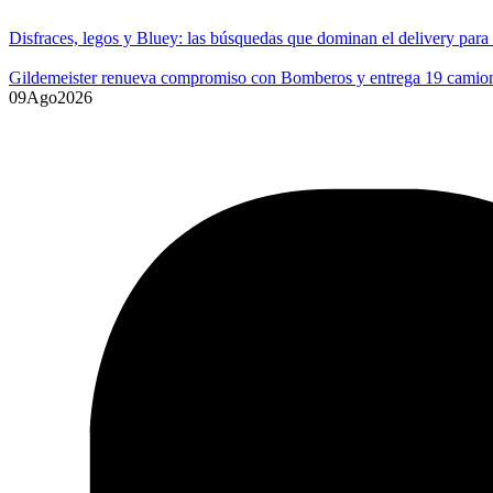
Disfraces, legos y Bluey: las búsquedas que dominan el delivery para
Gildemeister renueva compromiso con Bomberos y entrega 19 camione
09
Ago
2026