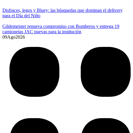
Disfraces, legos y Bluey: las búsquedas que dominan el delivery
para el Día del Niño
Gildemeister renueva compromiso con Bomberos y entrega 19
camionetas JAC nuevas para la institución
09
Ago
2026