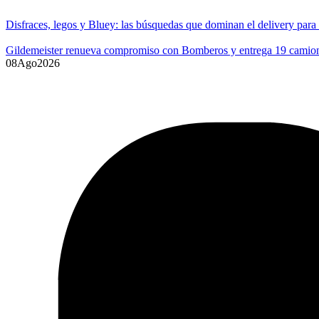
Disfraces, legos y Bluey: las búsquedas que dominan el delivery para
Gildemeister renueva compromiso con Bomberos y entrega 19 camione
08
Ago
2026