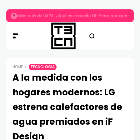
Más allá del MP3: ¿Qué es el audio Hi-Res y por qué tu m
HOME
TECNOLOGÍA
A la medida con los
hogares modernos: LG
estrena calefactores de
agua premiados en iF
Design