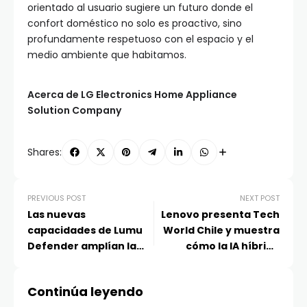
orientado al usuario sugiere un futuro donde el
confort doméstico no solo es proactivo, sino
profundamente respetuoso con el espacio y el
medio ambiente que habitamos.
Acerca de LG Electronics Home Appliance
Solution Company
Shares:
PREVIOUS POST
NEXT POST
Las nuevas
Lenovo presenta Tech
capacidades de Lumu
World Chile y muestra
Defender amplían la
cómo la IA híbrida
visibilidad más allá de la
impulsa la próxima
red
generación de
Continúa leyendo
tecnología