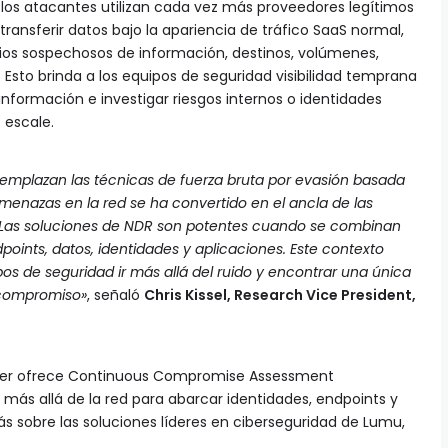
os atacantes utilizan cada vez más proveedores legítimos
ansferir datos bajo la apariencia de tráfico SaaS normal,
s sospechosos de información, destinos, volúmenes,
Esto brinda a los equipos de seguridad visibilidad temprana
información e investigar riesgos internos o identidades
 escale.
eemplazan las técnicas de fuerza bruta por evasión basada
amenazas en la red se ha convertido en el ancla de las
Las soluciones de NDR son potentes cuando se combinan
oints, datos, identidades y aplicaciones. Este contexto
pos de seguridad ir más allá del ruido y encontrar una única
 compromiso»
, señaló
Chris Kissel, Research Vice President,
der ofrece Continuous Compromise Assessment
más allá de la red para abarcar identidades, endpoints y
s sobre las soluciones líderes en ciberseguridad de Lumu,