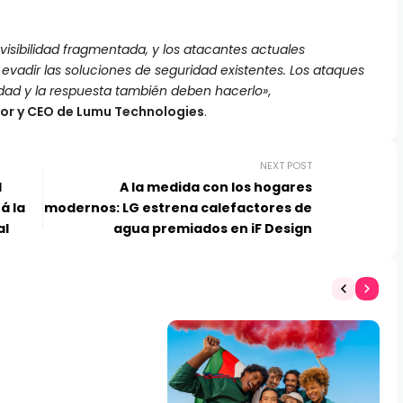
isibilidad fragmentada, y los atacantes actuales
vadir las soluciones de seguridad existentes. Los ataques
lidad y la respuesta también deben hacerlo»
,
dor y CEO de Lumu Technologies
.
NEXT POST
l
A la medida con los hogares
á la
modernos: LG estrena calefactores de
al
agua premiados en iF Design