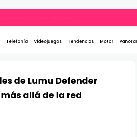
por qué tu música suena diferente?
Telefonía
Videojuegos
Tendencias
Motor
Panora
des de Lumu Defender
 más allá de la red