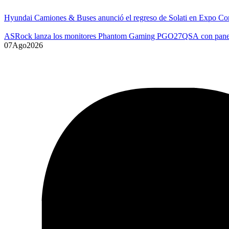
Hyundai Camiones & Buses anunció el regreso de Solati en Expo Co
ASRock lanza los monitores Phantom Gaming PGO27QSA con p
07
Ago
2026