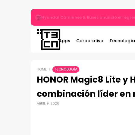
ASRock lanza los monitores Phantom Gami
Apps
Corporativo
Tecnología
HOME
TECNOLOGÍA
HONOR Magic8 Lite y 
combinación líder en 
ABRIL 9, 2026