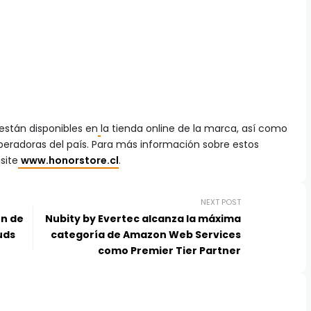
stán disponibles en
la tienda online de la marca, así como
 operadoras del país. Para más información sobre estos
site
www.honorstore.cl
.
NEXT POST
ón de
Nubity by Evertec alcanza la máxima
uds
categoría de Amazon Web Services
como Premier Tier Partner