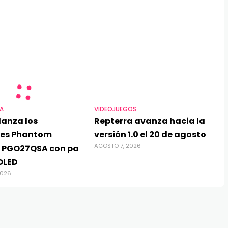
A
VIDEOJUEGOS
lanza los
Repterra avanza hacia la
res Phantom
versión 1.0 el 20 de agosto
AGOSTO 7, 2026
 PGO27QSA con pa
OLED
2026