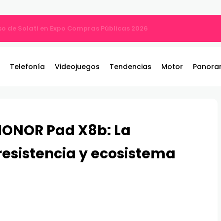
ng PGO27QSA con panel QD-OLED
Telefonía
Videojuegos
Tendencias
Motor
Panora
HONOR Pad X8b: La
resistencia y ecosistema