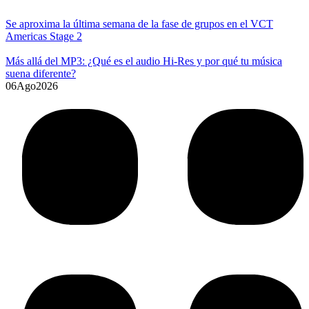
Se aproxima la última semana de la fase de grupos en el VCT
Americas Stage 2
Más allá del MP3: ¿Qué es el audio Hi-Res y por qué tu música
suena diferente?
06
Ago
2026