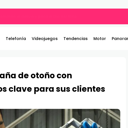
ros y entrega 19 camionetas JAC nuevas para la institución
Telefonía
Videojuegos
Tendencias
Motor
Panora
aña de otoño con
s clave para sus clientes