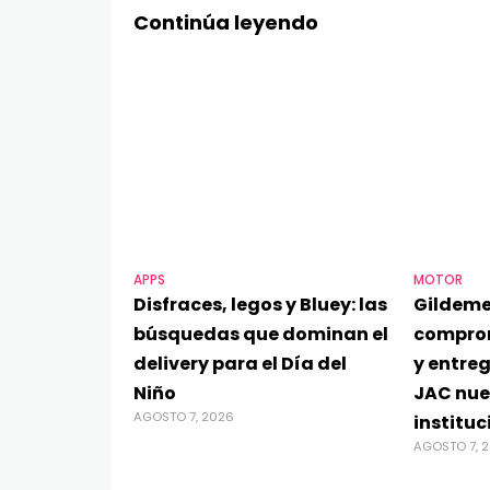
Continúa leyendo
APPS
MOTOR
Disfraces, legos y Bluey: las
Gildeme
búsquedas que dominan el
compro
delivery para el Día del
y entre
Niño
JAC nue
AGOSTO 7, 2026
instituc
AGOSTO 7, 