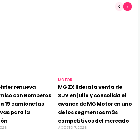
MOTOR
ister renueva
MG ZX lidera la venta de
miso con Bomberos
SUV en julio y consolida el
ga 19 camionetas
avance de MG Motor en uno
vas para la
de los segmentos más
ión
competitivos del mercado
2026
AGOSTO 7, 2026