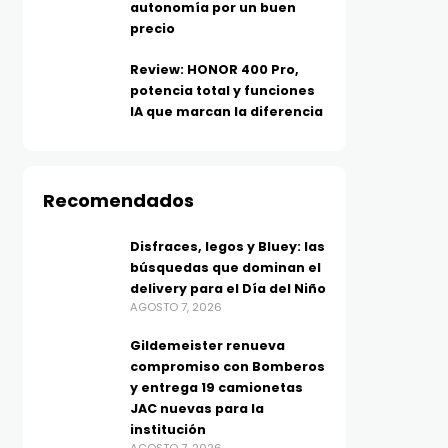
autonomía por un buen
precio
Review: HONOR 400 Pro,
potencia total y funciones
IA que marcan la diferencia
Recomendados
Disfraces, legos y Bluey: las
TECNOLOGÍA
TECNOLOGÍA
búsquedas que dominan el
Xboom Mini, sonido
Huawei se suma a los D
delivery para el Día del Niño
inteligente en formato
Dobles de Mercado Libr
AGOSTO 7, 2026
pequeño: LG estrena
con buenísimos
Gildemeister renueva
parlante con tecnología de
descuentos en tecnolo
compromiso con Bomberos
AGOSTO 7, 2026
ecualización con IA
y entrega 19 camionetas
JAC nuevas para la
resistente al agua y golpes
institución
AGOSTO 7, 2026