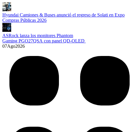
Hyundai Camiones & Buses anunció el regreso de Solati en Expo
Compras Públicas 2026
ASRock lanza los monitores Phantom
Gaming PGO27QSA con panel QD-OLED
07
Ago
2026