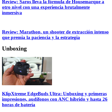
Review: Saros lleva la fórmula de Housemarque a
otro nivel con una experiencia brutalmente
inmersiva
Review: Marathon, un shooter de extracción intenso
que premia la paciencia y la estrategia
Unboxing
KlipXtreme EdgeBuds Ultra: Unboxing y primeras
impresiones, audífonos con ANC híbrido y hasta 26
horas de batería