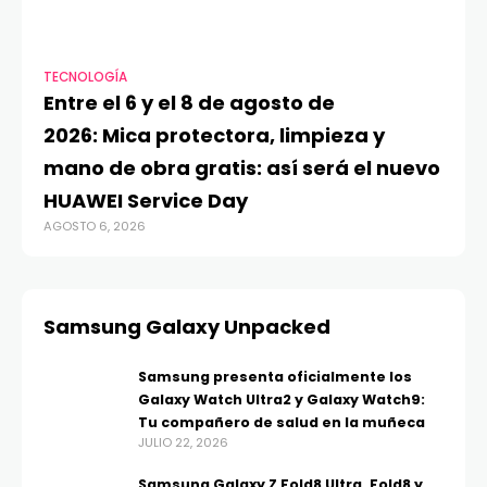
TECNOLOGÍA
VI
Entre el 6 y el 8 de agosto de
MA
2026: Mica protectora, limpieza y
di
mano de obra gratis: así será el nuevo
ju
HUAWEI Service Day
t
AGOSTO 6, 2026
AG
Samsung Galaxy Unpacked
Samsung presenta oficialmente los
Galaxy Watch Ultra2 y Galaxy Watch9:
Tu compañero de salud en la muñeca
JULIO 22, 2026
Samsung Galaxy Z Fold8 Ultra, Fold8 y