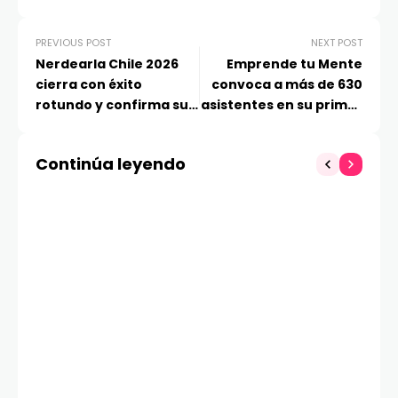
PREVIOUS POST
NEXT POST
Nerdearla Chile 2026
Emprende tu Mente
cierra con éxito
convoca a más de 630
rotundo y confirma su
asistentes en su primer
regreso en 2027
EtMtuesday de 2026,
estrenando nuevo
Continúa leyendo
formato y con foco en
liderazgo