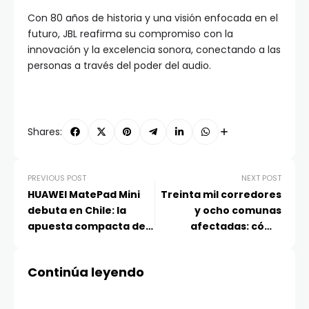
Con 80 años de historia y una visión enfocada en el
futuro, JBL reafirma su compromiso con la
innovación y la excelencia sonora, conectando a las
personas a través del poder del audio.
Shares:
PREVIOUS POST
NEXT POST
HUAWEI MatePad Mini
Treinta mil corredores
debuta en Chile: la
y ocho comunas
apuesta compacta de
afectadas: cómo
Huawei para creadores
moverse durante la
digitales
Maratón de Santiago
Continúa leyendo
2026