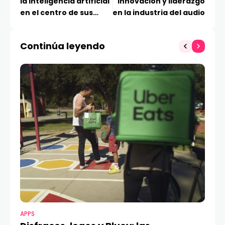
la inteligencia artificial
innovación y liderazgo
en el centro de sus
en la industria del audio
keynotes, su programa
educativo y el piso de
Continúa leyendo
exhibición
APPS
MO