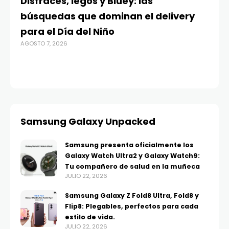
Disfraces, legos y Bluey: las
G
búsquedas que dominan el delivery
c
para el Día del Niño
c
AGOSTO 7, 2026
in
AGO
Samsung Galaxy Unpacked
Samsung presenta oficialmente los
Galaxy Watch Ultra2 y Galaxy Watch9:
Tu compañero de salud en la muñeca
JULIO 22, 2026
Samsung Galaxy Z Fold8 Ultra, Fold8 y
Flip8: Plegables, perfectos para cada
estilo de vida.
JULIO 22, 2026