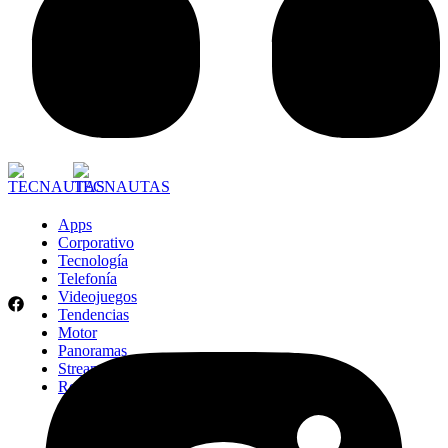
Apps
Corporativo
Tecnología
Telefonía
Videojuegos
Tendencias
Motor
Panoramas
Streaming
Retail