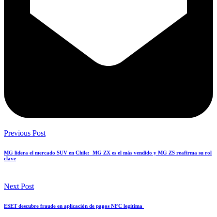
Previous Post
MG lidera el mercado SUV en Chile: MG ZX es el más vendido y MG ZS reafirma su rol
clave
Next Post
ESET descubre fraude en aplicación de pagos NFC legítima