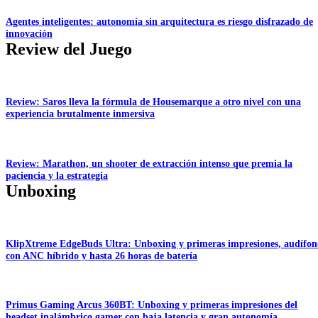
Agentes inteligentes: autonomía sin arquitectura es riesgo disfrazado de
innovación
Review del Juego
Review: Saros lleva la fórmula de Housemarque a otro nivel con una
experiencia brutalmente inmersiva
Review: Marathon, un shooter de extracción intenso que premia la
paciencia y la estrategia
Unboxing
KlipXtreme EdgeBuds Ultra: Unboxing y primeras impresiones, audífon
con ANC híbrido y hasta 26 horas de batería
Primus Gaming Arcus 360BT: Unboxing y primeras impresiones del
headset inalámbrico gamer con baja latencia y gran autonomía