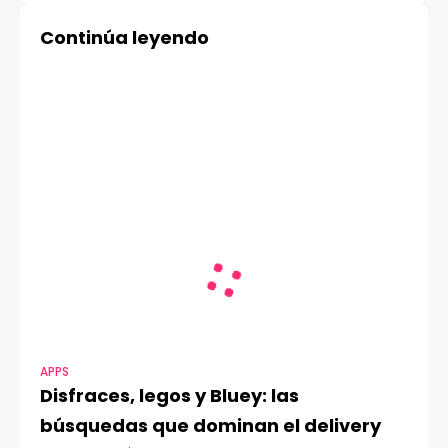
global en participación
productividad diaria
Continúa leyendo
de mercado
APPS
Disfraces, legos y Bluey: las
búsquedas que dominan el delivery