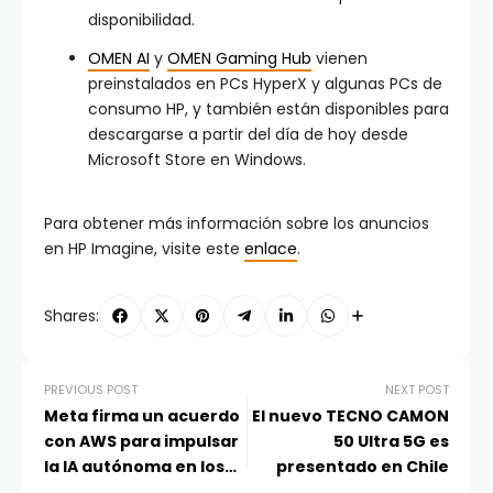
disponibilidad.
OMEN AI
y
OMEN Gaming Hub
vienen
preinstalados en PCs HyperX y algunas PCs de
consumo HP, y también están disponibles para
descargarse a partir del día de hoy desde
Microsoft Store en Windows.
Para obtener más información sobre los anuncios
en HP Imagine, visite este
enlace
.
Shares:
PREVIOUS POST
NEXT POST
Meta firma un acuerdo
El nuevo TECNO CAMON
con AWS para impulsar
50 Ultra 5G es
la IA autónoma en los
presentado en Chile
chips Graviton de