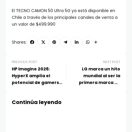
El TECNO CAMON 50 Ultra 5G ya está disponible en
Chile a través de los principales canales de venta a
un valor de $499.990
Shares:
PREVIOUS POST
NEXT POST
HP Imagine 2026:
LG marca un hito
HyperX amplía el
mundial al ser la
potencial de gamers
primera marca en
para el juego
recibir certificación de
competitivo
imagen inalámbrica
Continúa leyendo
perfecta a sus
televisores