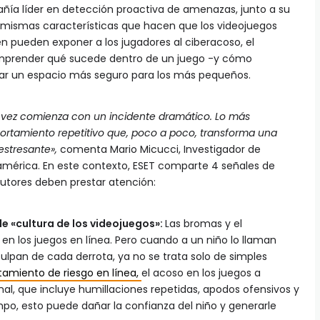
ñía líder en detección proactiva de amenazas, junto a su
s mismas características que hacen que los videojuegos
 pueden exponer a los jugadores al ciberacoso, el
omprender qué sucede dentro de un juego -y cómo
ear un espacio más seguro para los más pequeños.
a vez comienza con un incidente dramático. Lo más
ortamiento repetitivo que, poco a poco, transforma una
estresante»,
comenta Mario Micucci, Investigador de
américa. En este contexto, ESET comparte 4 señales de
 tutores deben prestar atención:
de «cultura de los videojuegos»:
Las bromas y el
n los juegos en línea. Pero cuando a un niño lo llaman
culpan de cada derrota, ya no se trata solo de simples
amiento de riesgo en línea,
el acoso en los juegos a
nal, que incluye humillaciones repetidas, apodos ofensivos y
empo, esto puede dañar la confianza del niño y generarle