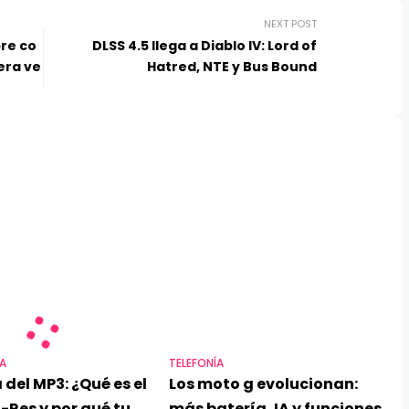
NEXT POST
re co
DLSS 4.5 llega a Diablo IV: Lord of
era ve
Hatred, NTE y Bus Bound
A
TELEFONÍA
 del MP3: ¿Qué es el
Los moto g evolucionan:
-Res y por qué tu
más batería, IA y funciones