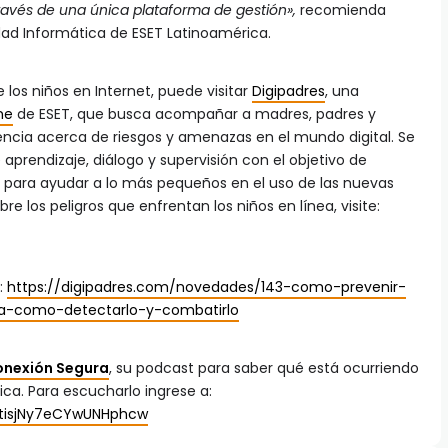
través de una única plataforma de gestión»,
recomienda
dad Informática de ESET Latinoamérica.
los niños en Internet, puede visitar
Digipadres
, una
ne
de ESET, que busca acompañar a madres, padres y
encia acerca de riesgos y amenazas en el mundo digital. Se
aprendizaje, diálogo y supervisión con el objetivo de
s para ayudar a lo más pequeños en el uso de las nuevas
e los peligros que enfrentan los niños en línea, visite:
:
https://digipadres.com/novedades/143-como-prevenir-
ea-como-detectarlo-y-combatirlo
nexión Segura
, su podcast para saber qué está ocurriendo
ca. Para escucharlo ingrese a:
2tisjNy7eCYwUNHphcw