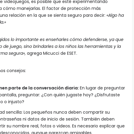
e videojuegos, es posible que esté experimentando
a cómo manejarlas. El factor de protección más
una relación en la que se sienta seguro para decir:
«Algo ha
a.»
idos lo importante es enseñarles cómo defenderse, ya que
 de juego, sino brindarles a los niños las herramientas y la
orma segura»,
agrega Micucci de ESET.
os consejos:
men parte de la conversación diaria:
En lugar de preguntar
 pantalla, preguntar: ¿Con quién jugaste hoy? ¿Disfrutaste
o o injusto?
dad sencilla: Los pequeños nunca deben compartir su
contraseñas ni datos de inicio de sesión. También deben
r su nombre real, fotos o videos. Es necesario explicar que
n desconocidos, aunque parezcan amigables.