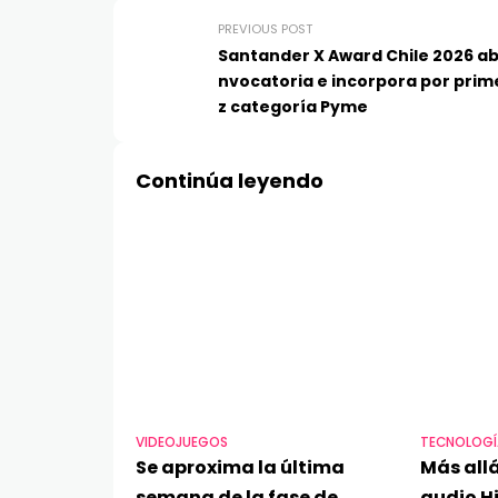
PREVIOUS POST
Santander X Award Chile 2026 ab
nvocatoria e incorpora por prim
z categoría Pyme
Continúa leyendo
VIDEOJUEGOS
TECNOLOGÍ
Se aproxima la última
Más allá
semana de la fase de
audio Hi