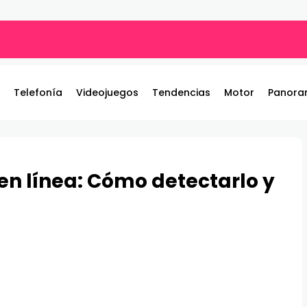
por qué tu música suena diferente?
Telefonía
Videojuegos
Tendencias
Motor
Panora
en línea: Cómo detectarlo y