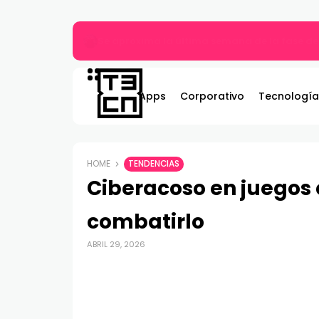
Más allá del MP3: ¿Qué es el audio Hi-Res y 
Apps
Corporativo
Tecnología
HOME
TENDENCIAS
Ciberacoso en juegos 
combatirlo
ABRIL 29, 2026