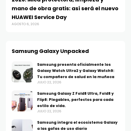
mano de obra gratis: así será el nuevo
ju
HUAWEI Service Day
t
AGOSTO 6, 2026
AG
Samsung Galaxy Unpacked
Samsung presenta oficialmente los
Galaxy Watch Ultra2 y Galaxy Watch9:
Tu compañero de salud en la muñeca
JULIO 22, 2026
Samsung Galaxy Z Fold8 Ultra, Fold8 y
Flip8: Plegables, perfectos para cada
estilo de vida.
JULIO 22, 2026
Samsung integra el ecosistema Galaxy
a las gafas de uso diario