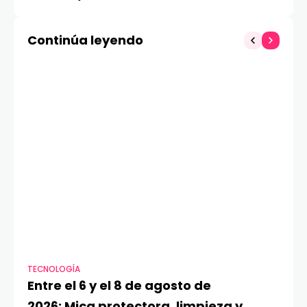
son los juegos que
Banco de Chile
llegarán gratis a
Continúa leyendo
PlayStation Plus en
mayo
TECNOLOGÍA
VI
Entre el 6 y el 8 de agosto de
MA
2026: Mica protectora, limpieza y
di