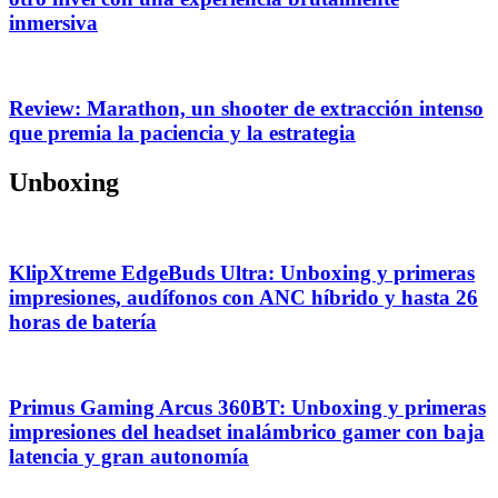
inmersiva
Review: Marathon, un shooter de extracción intenso
que premia la paciencia y la estrategia
Unboxing
KlipXtreme EdgeBuds Ultra: Unboxing y primeras
impresiones, audífonos con ANC híbrido y hasta 26
horas de batería
Primus Gaming Arcus 360BT: Unboxing y primeras
impresiones del headset inalámbrico gamer con baja
latencia y gran autonomía