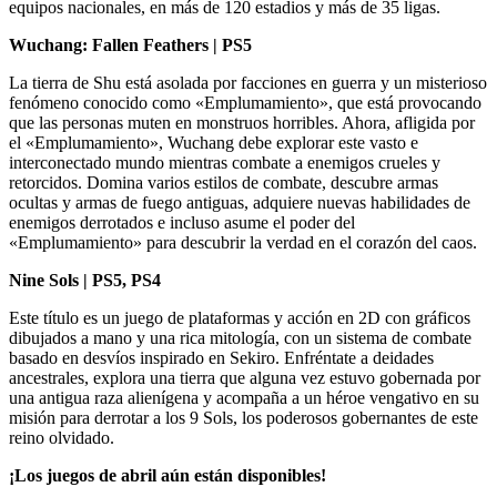
equipos nacionales, en más de 120 estadios y más de 35 ligas.
Wuchang: Fallen Feathers | PS5
La tierra de Shu está asolada por facciones en guerra y un misterioso
fenómeno conocido como «Emplumamiento», que está provocando
que las personas muten en monstruos horribles. Ahora, afligida por
el «Emplumamiento», Wuchang debe explorar este vasto e
interconectado mundo mientras combate a enemigos crueles y
retorcidos. Domina varios estilos de combate, descubre armas
ocultas y armas de fuego antiguas, adquiere nuevas habilidades de
enemigos derrotados e incluso asume el poder del
«Emplumamiento» para descubrir la verdad en el corazón del caos.
Nine Sols | PS5, PS4
Este título es un juego de plataformas y acción en 2D con gráficos
dibujados a mano y una rica mitología, con un sistema de combate
basado en desvíos inspirado en Sekiro. Enfréntate a deidades
ancestrales, explora una tierra que alguna vez estuvo gobernada por
una antigua raza alienígena y acompaña a un héroe vengativo en su
misión para derrotar a los 9 Sols, los poderosos gobernantes de este
reino olvidado.
¡Los juegos de abril aún están disponibles!