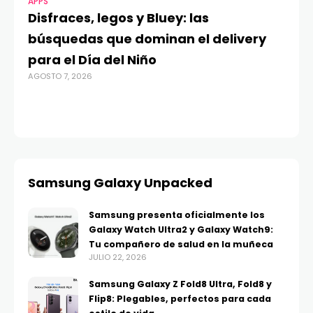
APPS
MO
Disfraces, legos y Bluey: las
G
búsquedas que dominan el delivery
c
para el Día del Niño
c
AGOSTO 7, 2026
in
AGO
Samsung Galaxy Unpacked
Samsung presenta oficialmente los
Galaxy Watch Ultra2 y Galaxy Watch9:
Tu compañero de salud en la muñeca
JULIO 22, 2026
Samsung Galaxy Z Fold8 Ultra, Fold8 y
Flip8: Plegables, perfectos para cada