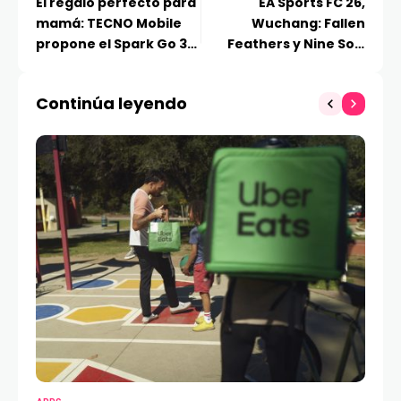
El regalo perfecto para
EA Sports FC 26,
mamá: TECNO Mobile
Wuchang: Fallen
propone el Spark Go 3
Feathers y Nine Sols
como el aliado ideal
son los juegos que
para mantenerse
llegarán gratis a
Continúa leyendo
conectada en su día
PlayStation Plus en
mayo