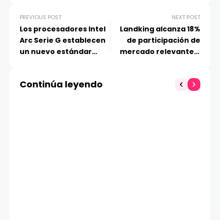
PREVIOUS POST
NEXT POST
Los procesadores Intel
Landking alcanza 18%
Arc Serie G establecen
de participación de
un nuevo estándar
mercado relevante a
para el gaming en PCs
solo 18 meses de su
portátiles
desembarco en Chile
Continúa leyendo