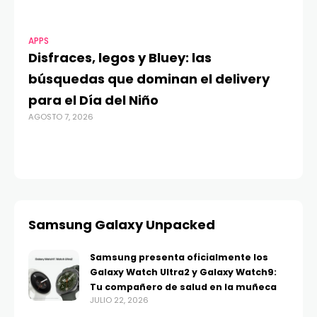
APPS
MO
Disfraces, legos y Bluey: las
G
búsquedas que dominan el delivery
c
para el Día del Niño
c
AGOSTO 7, 2026
in
AGO
Samsung Galaxy Unpacked
Samsung presenta oficialmente los
Galaxy Watch Ultra2 y Galaxy Watch9:
Tu compañero de salud en la muñeca
JULIO 22, 2026