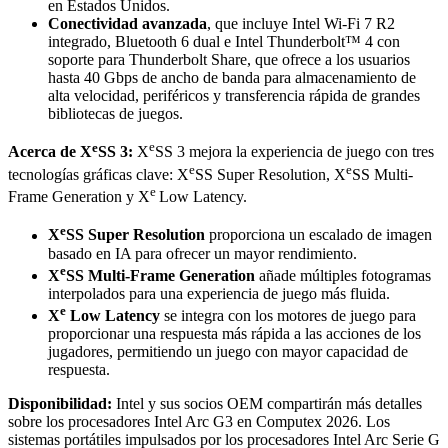
en Estados Unidos.
Conectividad avanzada
, que incluye Intel Wi-Fi 7 R2
integrado, Bluetooth 6 dual e Intel Thunderbolt™ 4 con
soporte para Thunderbolt Share, que ofrece a los usuarios
hasta 40 Gbps de ancho de banda para almacenamiento de
alta velocidad, periféricos y transferencia rápida de grandes
bibliotecas de juegos.
e
e
Acerca de X
SS 3:
X
SS 3 mejora la experiencia de juego con tres
e
e
tecnologías gráficas clave: X
SS Super Resolution, X
SS Multi-
e
Frame Generation y X
Low Latency.
e
X
SS Super Resolution
proporciona un escalado de imagen
basado en IA para ofrecer un mayor rendimiento.
e
X
SS Multi-Frame Generation
añade múltiples fotogramas
interpolados para una experiencia de juego más fluida.
e
X
Low Latency
se integra con los motores de juego para
proporcionar una respuesta más rápida a las acciones de los
jugadores, permitiendo un juego con mayor capacidad de
respuesta.
Disponibilidad:
Intel y sus socios OEM compartirán más detalles
sobre los procesadores Intel Arc G3 en Computex 2026. Los
sistemas portátiles impulsados por los procesadores Intel Arc Serie G