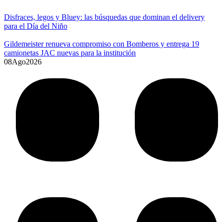
Disfraces, legos y Bluey: las búsquedas que dominan el delivery
para el Día del Niño
Gildemeister renueva compromiso con Bomberos y entrega 19
camionetas JAC nuevas para la institución
08
Ago
2026