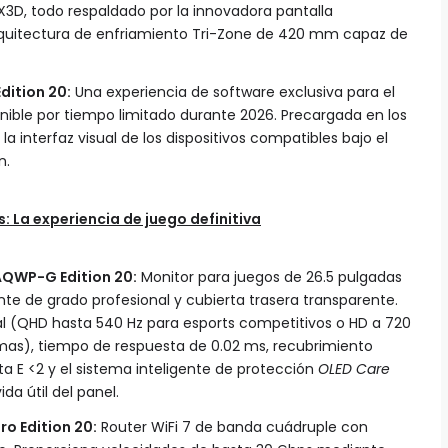
D, todo respaldado por la innovadora pantalla
quitectura de enfriamiento Tri-Zone de 420 mm capaz de
dition 20:
Una experiencia de software exclusiva para el
nible por tiempo limitado durante 2026. Precargada en los
la interfaz visual de los dispositivos compatibles bajo el
n.
s: La experiencia de juego definitiva
QWP-G Edition 20:
Monitor para juegos de 26.5 pulgadas
e de grado profesional y cubierta trasera transparente.
 (QHD hasta 540 Hz para esports competitivos o HD a 720
emas), tiempo de respuesta de 0.02 ms, recubrimiento
lta E <2 y el sistema inteligente de protección
OLED Care
da útil del panel.
o Edition 20:
Router WiFi 7 de banda cuádruple con