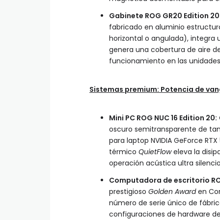
Gabinete ROG GR20 Edition 20
fabricado en aluminio estructura
horizontal o angulada), integra 
genera una cobertura de aire 
funcionamiento en las unidades
Sistemas premium: Potencia de van
Mini PC ROG NUC 16 Edition 20:
oscuro semitransparente de tan 
para laptop NVIDIA GeForce RTX 
térmico
QuietFlow
eleva la dis
operación acústica ultra silenci
Computadora de escritorio RO
prestigioso
Golden Award
en Com
número de serie único de fábri
configuraciones de hardware de