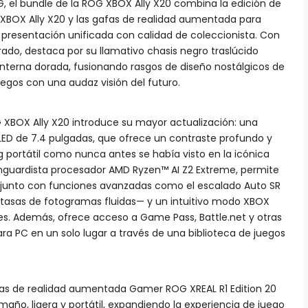
, el bundle de la ROG XBOX Ally X20 combina la edición de
G XBOX Ally X20 y las gafas de realidad aumentada para
 presentación unificada con calidad de coleccionista. Con
rado, destaca por su llamativo chasis negro traslúcido
interna dorada, fusionando rasgos de diseño nostálgicos de
uegos con una audaz visión del futuro.
G XBOX Ally X20 introduce su mayor actualización: una
ED de 7.4 pulgadas, que ofrece un contraste profundo y
 portátil como nunca antes se había visto en la icónica
vanguardista procesador AMD Ryzen™ AI Z2 Extreme, permite
 junto con funciones avanzadas como el escalado Auto SR
 tasas de fotogramas fluidas— y un intuitivo modo XBOX
es. Además, ofrece acceso a Game Pass, Battle.net y otras
ara PC en un solo lugar a través de una biblioteca de juegos
afas de realidad aumentada Gamer ROG XREAL R1 Edition 20
año, ligera y portátil, expandiendo la experiencia de juego