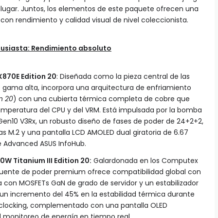
 lugar. Juntos, los elementos de este paquete ofrecen una
on rendimiento y calidad visual de nivel coleccionista.
usiasta: Rendimiento absoluto
870E Edition 20
: Diseñada como la pieza central de las
e gama alta, incorpora una arquitectura de enfriamiento
n 20
) con una cubierta térmica completa de cobre que
mperatura del CPU y del VRM. Está impulsada por la bomba
Gen10 V3Rx, un robusto diseño de fases de poder de 24+2+2,
s M.2 y una pantalla LCD AMOLED dual giratoria de 6.67
e Advanced ASUS InfoHub.
 Titanium III Edition 20:
Galardonada en los Computex
fuente de poder premium ofrece compatibilidad global con
 con MOSFETs GaN de grado de servidor y un estabilizador
a un incremento del 45% en la estabilidad térmica durante
rclocking, complementado con una pantalla OLED
monitoreo de energía en tiempo real.