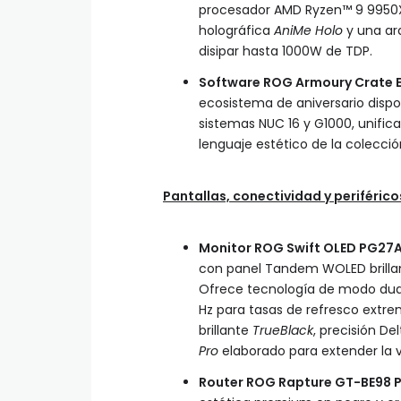
procesador AMD Ryzen™ 9 9950X3
holográfica
AniMe Holo
y una ar
disipar hasta 1000W de TDP.
Software ROG Armoury Crate E
ecosistema de aniversario dispo
sistemas NUC 16 y G1000, unifica 
lenguaje estético de la colecció
Pantallas, conectividad y periférico
Monitor ROG Swift OLED PG27A
con panel Tandem WOLED brillant
Ofrece tecnología de modo dual
Hz para tasas de refresco extr
brillante
TrueBlack
, precisión De
Pro
elaborado para extender la vi
Router ROG Rapture GT-BE98 Pr