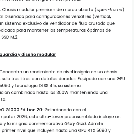
:
Chasis modular premium de marco abierto (
open-frame
)
l. Diseñado para configuraciones versátiles (vertical,
un sistema exclusivo de ventilador de flujo cruzado que
dedicada para mantener las temperaturas óptimas de
 SSD M.2.
guardia y diseño modular
Concentra un rendimiento de nivel insignia en un chasis
solo tres litros con detalles dorados. Equipado con una GPU
5090 y tecnología DLSS 4.5, su sistema
ipación combinada hasta los 300W manteniendo una
osa.
G G1000 Edition 20:
Galardonada con el
putex 2026, esta ultra-tower preensamblada incluye un
ca y la insignia conmemorativa
Glory Gold
. Admite
 primer nivel que incluyen hasta una GPU RTX 5090 y