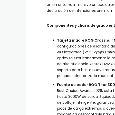
en un entorno inmersivo en cualquier
declaración de intenciones premium, c
Componentes y chasis de grado ent
Tarjeta madre ROG Crosshair X
configuraciones de escritorio d
AIO integrada (
ROG Ryujin Editio
optimiza simultáneamente la te
de alta eficiencia Asetek EMMA 
soporte para hasta nueve ranura
pulgadas sincronizada mediant
Fuente de poder ROG Thor 3000W
Best Choice Awards 2026, esta 
hasta 3000W de salida. Equipada
de voltaje inteligente, garantiz
picos de carga extremos u ove
magnética desmontable para el 