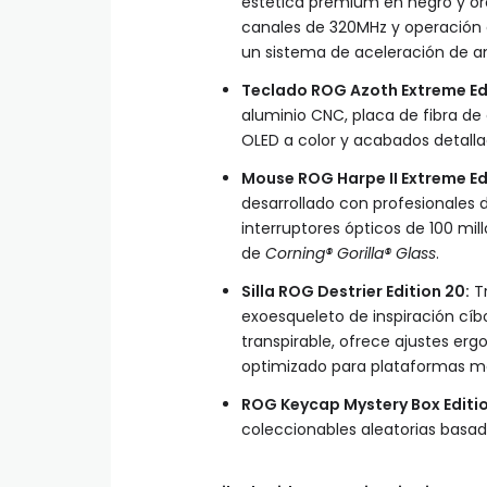
estética premium en negro y or
canales de 320MHz y operación 
un sistema de aceleración de a
Teclado ROG Azoth Extreme Ed
aluminio CNC, placa de fibra d
OLED a color y acabados detall
Mouse ROG Harpe II Extreme Ed
desarrollado con profesionales 
interruptores ópticos de 100 mil
de
Corning® Gorilla® Glass
.
Silla ROG Destrier Edition 20:
Tr
exoesqueleto de inspiración cíb
transpirable, ofrece ajustes er
optimizado para plataformas mó
ROG Keycap Mystery Box Editio
coleccionables aleatorias basad