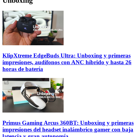
Unboxing
KlipXtreme EdgeBuds Ultra: Unboxing y primeras
impresiones, audífonos con ANC híbrido y hasta 26
horas de batería
Primus Gaming Arcus 360BT: Unboxing y primeras
impresiones del headset inalámbrico gamer con baja
latencia y gran autonomía