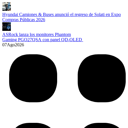
Hyundai Camiones & Buses anunció el regreso de Solati en Expo
Compras Públicas 2026
ASRock lanza los monitores Phantom
Gaming PGO27QSA con panel QD-OLED
07
Ago
2026