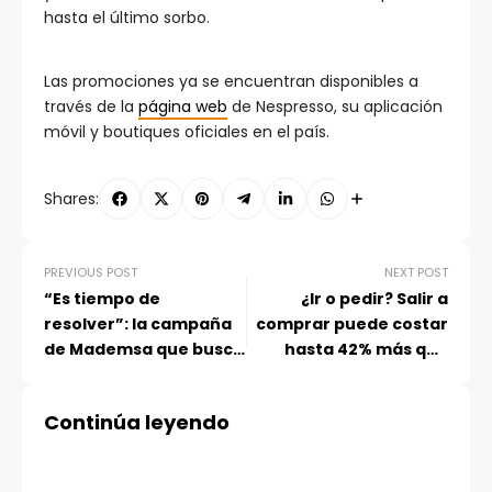
hasta el último sorbo.
Las promociones ya se encuentran disponibles a
través de la
página web
de Nespresso, su aplicación
móvil y boutiques oficiales en el país.
Shares:
PREVIOUS POST
NEXT POST
“Es tiempo de
¿Ir o pedir? Salir a
resolver”: la campaña
comprar puede costar
de Mademsa que busca
hasta 42% más que
acompañar las
pedir por una app de
necesidades reales del
delivery: el costo oculto
Continúa leyendo
hogar en invierno
del consumo presencial